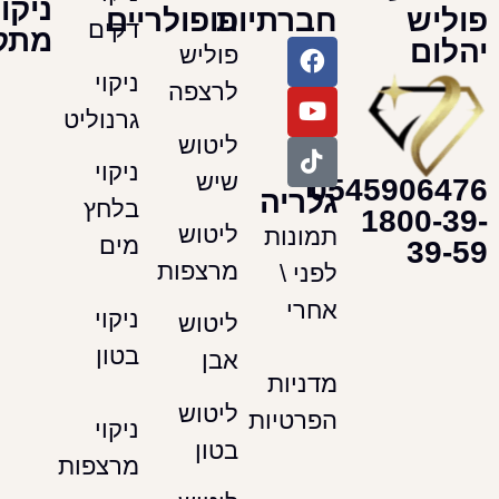
ניקוי
חברתיות
פופולריים
דקים
מתקדמים
פוליש
ניקוי
לרצפה
גרנוליט
ליטוש
ניקוי
שיש
054590
גלריה
בלחץ
180
ליטוש
תמונות
מים
מרצפות
לפני \
אחרי
ניקוי
ליטוש
בטון
אבן
מדניות
ליטוש
הפרטיות
ניקוי
בטון
מרצפות