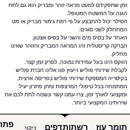
קידם למעט מראה זוהר ומבריק הוא גם לתת
 המשטח המטופל.
ול להתבצע על פי רמת גימור מבריק או מט
לשני סוגים:
 בסיס מים והשני על בסיס אצטון.
ריסטלית זהו המראה המבריק והזוהר שאינו
נו בעל עמידות נמוכה, לפרק זמן קצר.
רותי פוליש וייעוץ פנו אלינו חברת פוליש
 המספקת שירותי פוליש בפריסה ארצית,
בכל טיפולי המרצפות ומתן פתרון יעיל
לאורך זמן, צרו עמנו קשר ונשמח לתת לכם את
 המקצועי ביותר.
פתרונות
עוז
רשתות
דפים
ניקוי