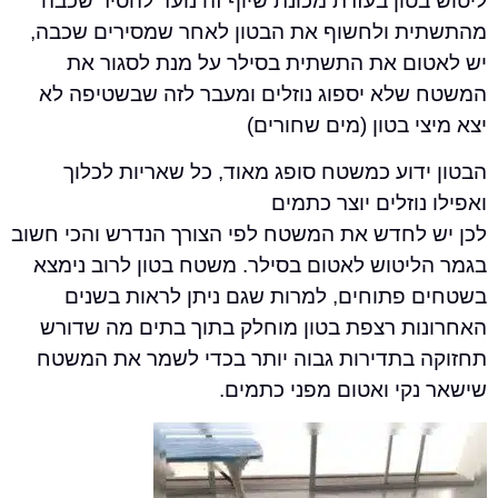
ון בעזרת מכונת שיוף זה נועד להסיר שכבה
 ולחשוף את הבטון
לאחר שמסירים שכבה,
ם את התשתית בסילר על מנת לסגור את
שלא יספוג נוזלים ומעבר לזה שבשטיפה לא
 בטון (מים שחורים)
דוע כמשטח סופג מאוד, כל שאריות לכלוך
וזלים יוצר כתמים
לחדש את המשטח לפי הצורך הנדרש והכי חשוב
יטוש לאטום בסילר. משטח
בטון לרוב נימצא
פתוחים, למרות שגם ניתן לראות בשנים
ת רצפת
בטון מוחלק בתוך בתים מה שדורש
בתדירות גבוה יותר בכדי לשמר
את המשטח
קי ואטום מפני כתמים.