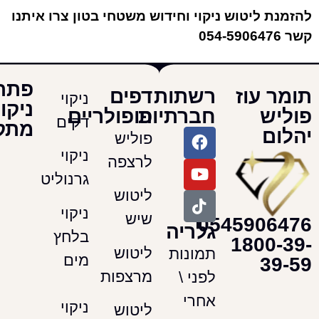
ליטוש ניקוי וחידוש משטחי בטון צרו איתנו
פתרונות
עוז
רשתות
דפים
ניקוי
ניקוי
חברתיות
פופולריים
דקים
מתקדמים
פוליש
ניקוי
לרצפה
גרנוליט
ליטוש
ניקוי
שיש
054590
גלריה
בלחץ
180
ליטוש
תמונות
מים
מרצפות
לפני \
אחרי
ניקוי
ליטוש