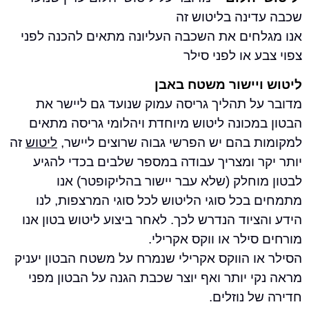
ינה בליטוש זה
חים את השכבה העליונה מתאים להכנה לפני
 או לפני סילר
יישור משטח באבן
ל תהליך גריסה עמוק שנועד גם ליישר את
כונה ליטוש מיוחדת ויהלומי גריסה
מתאים
 בהם יש הפרשי גבוה שרוצים ליישר,
ליטוש
זה
 ומצריך
עבודה במספר שלבים בכדי להגיע
וחלק (שלא עבר יישור בהליקופטר)
אנו
כל סוגי הליטוש לכל סוגי המרצפות, לנו
ציוד הנדרש לכך.
לאחר ביצוע ליטוש בטון אנו
ילר או ווקס אקרילי.
ו הווקס אקרילי שנמרח על משטח הבטון יעניק
י יותר ואף יוצר שכבת הגנה
על הבטון מפני
 נוזלים.