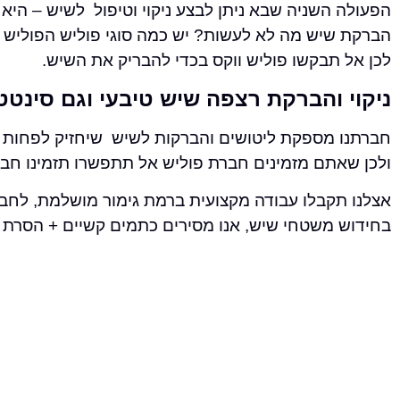
הפעולה השניה שבא ניתן לבצע ניקוי וטיפול לשיש – היא
הברקת שיש מה לא לעשות? יש כמה סוגי פוליש הפוליש ה
לכן אל תבקשו פוליש ווקס בכדי להבריק את השיש.
ניקוי והברקת רצפה שיש טיבעי וגם סינטטי
חברתנו מספקת ליטושים והברקות לשיש שיחזיק לפחות 
ולכן שאתם מזמינים חברת פוליש אל תתפשרו תזמינו חב
אצלנו תקבלו עבודה מקצועית ברמת גימור מושלמת, לחברתנו נ
בחידוש משטחי שיש, אנו מסירים כתמים קשיים + הסרת ש
מחומצת מלח וחומרים חריפים, לדוגמה: שתן של בעלי חיי
את הכתמים האלו לא ניתן להסיר ללא פעולה מקצועית ש
ברורב המקרים ליטוש יהלום יסיר את הכתמים שנוצרו, בג
לאטום את השיש בסילר המגן על המשטח מפני כתמים.
להזמנת ניקוי וחידוש מרצפות שיש צרו איתנו קשר.