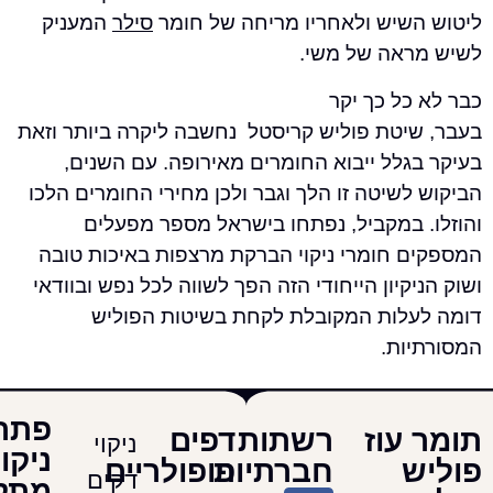
שיש ולאחריו מריחה של חומר
סילר
המעניק
אה של משי.
ל כך יקר
יטת פוליש קריסטל נחשבה ליקרה ביותר וזאת
לל ייבוא החומרים מאירופה. עם השנים,
שיטה זו הלך וגבר ולכן מחירי החומרים הלכו
 במקביל, נפתחו בישראל מספר מפעלים
 חומרי ניקוי הברקת מרצפות באיכות טובה
קיון הייחודי הזה הפך לשווה לכל נפש ובוודאי
לות המקובלת לקחת בשיטות הפוליש
ות.
פתרונות
עוז
רשתות
דפים
ניקוי
ניקוי
חברתיות
פופולריים
דקים
מתקדמים