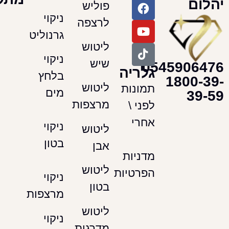
פוליש
ניקוי
לרצפה
גרנוליט
ליטוש
ניקוי
שיש
054590
גלריה
בלחץ
180
ליטוש
תמונות
מים
מרצפות
לפני \
אחרי
ניקוי
ליטוש
בטון
אבן
מדניות
ליטוש
הפרטיות
ניקוי
בטון
מרצפות
ליטוש
ניקוי
מדרגות