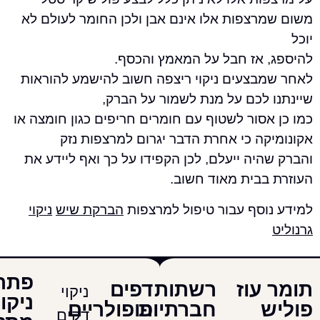
רצפות אלו אינם אבן ולכן החומר לעולם לא
 אז חבל על המאמץ והכסף.
בצעים ניקוי ריצפה חשוב להישמע להוראות
 לכם על מנת לשמור על הברק,
סור לשטוף עם חומרים חריפים כגון חומצה או
ה כי אחרת הדבר יגרום למרצפות נזק
יה ייעלם, לכן הקפידו על כך ואף ליידע את
בבית מאוד חשוב.
וסף עבור טיפול למרצפות
הברקת שיש
ניקוי
פתרונות
עוז
רשתות
דפים
ניקוי
ניקוי
חברתיות
פופולריים
דקים