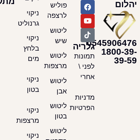
מתקדמים
פוליש
ניקוי
לרצפה
גרנוליט
ליטוש
ניקוי
שיש
054590
גלריה
בלחץ
180
ליטוש
תמונות
מים
מרצפות
לפני \
אחרי
ניקוי
ליטוש
בטון
אבן
מדניות
ליטוש
הפרטיות
ניקוי
בטון
מרצפות
ליטוש
ניקוי