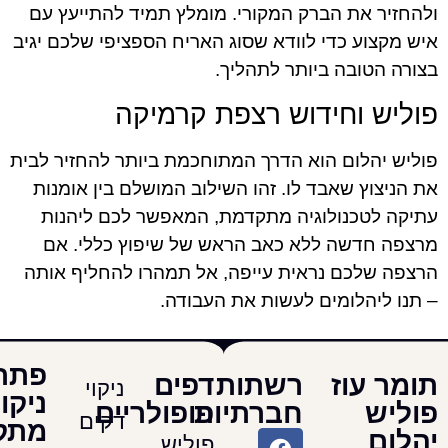
 את הברק המקורי. מומלץ תמיד להתייעץ עם
ע כדי לוודא שסוג האריח הספציפי שלכם יגיב
טובה ביותר לתהליך.
 וחידוש רצפת קרמיקה
הלום הוא הדרך המתוחכמת ביותר להחזיר לבית
ץ שאבד לו. זהו השילוב המושלם בין אומנות
טכנולוגיה מתקדמת, המאפשר לכם ליהנות
דשה ללא כאב הראש של שיפוץ כללי. אם
לכם נראית עייפה, אל תמהרו להחליף אותה
יהלומים לעשות את העבודה.
פתרונות
עוז
רשתות
דפים
ניקוי
ניקוי
חברתיות
פופולריים
דקים
מתקדמים
פוליש