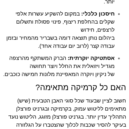
ר.
כון כלכלי:
במקום להשקיע עשרות אלפי
ים בהחלפת ריצוף, פינוי פסולת ותשלום
פים, חידוש
לום נותן תוצאה דומה בשבריר מהמחיר ובזמן
דה קצר (לרוב יום עבודה אחד).
טיקה יוקרתית:
הברק המשתקף מהרצפה
יל ויזואלית את החלל ויוצר תחושה
ניקיון ויוקרה המאפיינת מלונות חמישה כוכבים.
ל קרמיקה מתאימה?
ין שבעוד שכל סוגי האבן הטבעית (שיש)
 לליטוש עמוק, בקרמיקה ובגרניט פורצלן
דין יותר. בגרניט פורצלן מזוגג, הליטוש נועד
הסיר שכבות לכלוך שהצטברו על הגלזורה