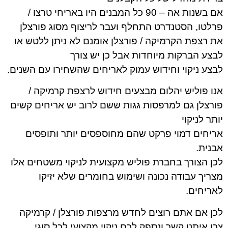
אם בשנות אה – 90 כל המבנים היו באריחי טרצו /
הסטנדרט התחלף ועבר לריצוף מסוג פורצלן
 הקרמיקה / פורצלן אומנם לא ניתן ללטש או
קות מיוחדות אבל כן יש צורך
וי וחידוש עמוק לאריחים שהשחירו עם השנים.
יש יהלום מבצעים חידוש לרצפת קרמיקה /
גם למרפסות גגות ששם לרוב יש אריחים קשים
וי
דמוי פרקט שהם מחוספסים יותר ותופסים
רך בחברת פוליש מקצועית לניקוי משטחים אלו
ודה נכונה ושימוש בחומרים שלא יזיקו
.
אתם רוצים לחדש מרצפות פורצלן / קרמיקה
ו קשר ונספק לכם ניקוי מקצועי לכל סוגי