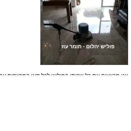
אנו מבצעים את כל שרותי הפוליש לכל סוגי המרצפות אבן
ליטוש שיש ואבן ע"י יהלומי גריסה המשחיזים את האבן / 
טיפול והגנה למרצפות ע"י הסילרים הטובים בארץ למניעת
ניקוי מרצפות, קרצוף במכונות קרצוף וניקוי קרמיקה וגרניט
ניקוי גרנוליט וזחזור המשטח לחדש.
ליטוש מדרגות ליטושי משטחי בטון החלקת בטון ועוד..
עכשיו גם
פוליש בעפולה
והסביבה שרותי ליטוש שיש ומר