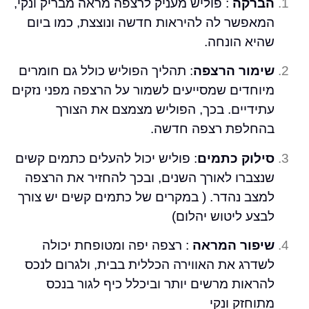
רקה
: פוליש מעניק לרצפה מראה מבריק ונקי,
פשר לה להיראות חדשה ונוצצת, כמו ביום
א הונחה.
ור הרצפה
: תהליך הפוליש כולל גם חומרים
חדים שמסייעים לשמור על הרצפה מפני נזקים
דיים. בכך, הפוליש מצמצם את הצורך
לפת רצפה חדשה.
וק כתמים
: פוליש יכול להעלים כתמים קשים
ברו לאורך השנים, ובכך להחזיר את הרצפה
ב נהדר. ( במקרים של כתמים קשים יש צורך
ע ליטוש יהלום)
פור המראה
: רצפה יפה ומטופחת יכולה
רג את האווירה הכללית בבית, ולגרום לנכס
אות מרשים יותר וביכלל כיף לגור בנכס
חזק ונקי