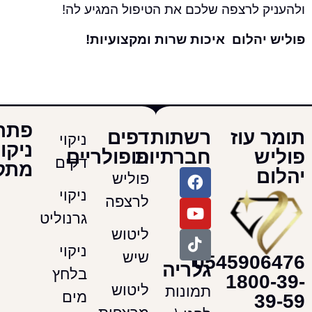
 לרצפה שלכם את הטיפול המגיע לה!
הלום איכות שרות ומקצועיות!
פתרונות
עוז
רשתות
דפים
ניקוי
ניקוי
חברתיות
פופולריים
דקים
מתקדמים
פוליש
ניקוי
לרצפה
גרנוליט
ליטוש
ניקוי
שיש
054590
גלריה
בלחץ
180
ליטוש
תמונות
מים