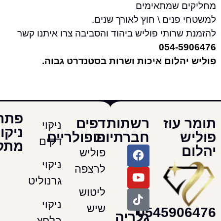
 שמתאימים
נים \ חוץ לאורך שנים.
רותי פוליש ביהוד והסביבה צרו איתנו קשר
054-5
הלום איכות ושרות בסטנדרט גבוה.
פתרונות
עוז
רשתות
דפים
ניקוי
ניקוי
חברתיות
פופולריים
דקים
מתקדמים
פוליש
ניקוי
לרצפה
גרנוליט
ליטוש
ניקוי
שיש
054590
גלריה
בלחץ