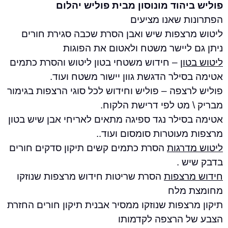
יהוד מונוסון מבית פוליש יהלום
ת שאנו מציעים
רצפות שיש ואבן הסרת שכבה סגירת חורים
 ליישר משטח ולאטום את הפוגות
ון
– חידוש משטחי בטון ליטוש והסרת כתמים
ילר הדגשת גוון יישור משטח ועוד.
צפה – פוליש וחידוש לכל סוגי הרצפות בגימור
 מט לפי דרישת הלקוח.
סילר נגד ספיגה מתאים לאריחי אבן שיש בטון
מעוטרות סומסום ועוד..
דרגות
הסרת כתמים קשים תיקון סדקים חורים
ש .
רצפות
הסרת שריטות חידוש מרצפות שנוזקו
 מלח
צפות שנוזקו ממסיר אבנית תיקון חורים החזרת
 הרצפה לקדמותו