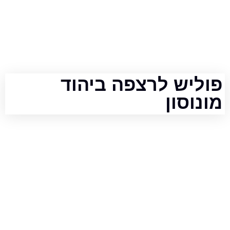
ש לרצפה ביהוד
סון