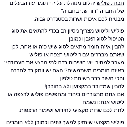
ליש
יהלום מנוהלת על ידי תומר עוז הבעלים
ה "דור שני בחברה"
כם איכות ושרות בסטנדרט גבוה.
יטוש מצריך ניסיון רב בכדי להתאים את סוג
סוג האבן וכמובן
זה חומר מתאים לסוג שיש כזה או אחר, לכן
ררים עבור ליטוש רצפה או פוליש
חיר יש חשיבות רבה למי מבצע את העבודה?
ומרים משתמשים? האם יש וותק רב לחברה
וב כבר בשיחת טלפון
דובר במקצוען ולא בחובבן!
מתגוררים ביהוד ומחפשים פוליש לרצפה או
נחנו נשמח
 שרות מקצועי לחידוש ושימור הרצפות.
צועי שיחזיק למשך שנים וכמובן ללא חומרים