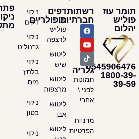
פתרונות
עוז
רשתות
דפים
ניקוי
ניקוי
חברתיות
פופולריים
דקים
מתקדמים
פוליש
ניקוי
לרצפה
גרנוליט
ליטוש
ניקוי
שיש
054590
גלריה
בלחץ
180
ליטוש
תמונות
מים
מרצפות
לפני \
אחרי
ניקוי
ליטוש
בטון
אבן
מדניות
ליטוש
הפרטיות
ניקוי