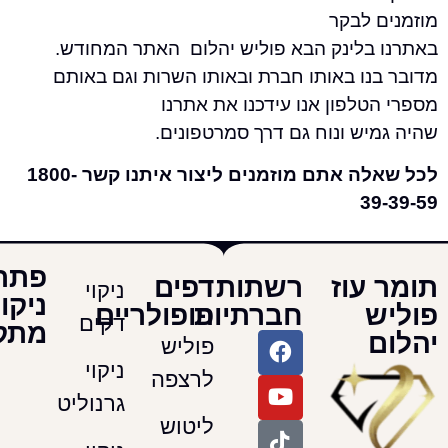
 לבקר
בלינק הבא פוליש יהלום האתר המחודש.
נו באותו חברת ובאותו השרות וגם באותם
לפון אנו עידכנו את אתרנו
ש ונוח גם דרך סמרטפונים.
לכל שאלה אתם מוזמנים ליצור איתנו קשר 1800-
3
פתרונות
עוז
רשתות
דפים
ניקוי
ניקוי
חברתיות
פופולריים
דקים
מתקדמים
פוליש
ניקוי
לרצפה
גרנוליט
ליטוש