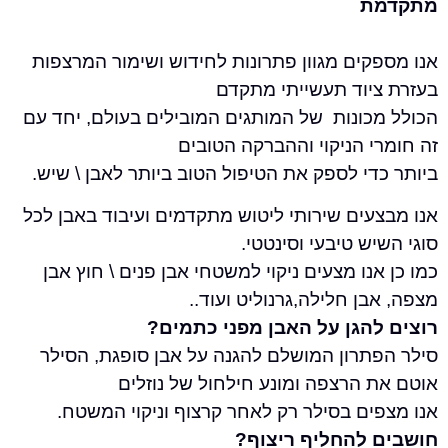
ת
ים מגוון פתרונות לחידוש ושימור המרצפות
יוד תעשייתי מתקדם
כונות של המותגים המובילים בעולם, יחד עם
 הניקוי וההברקה הטובים
י לספק את הטיפול הטוב ביותר לאבן \ שיש.
ים שירותי ליטוש מתקדמים ועיבוד באבן לכל
ש טיבעי וסינטטי.
נו מצעים ניקוי למשטחי אבן פנים \ חוץ אבן
ן חלילה,גרנוליט ועוד..
הגן על האבן מפני כתמים?
תרון המושלם להגנה על אבן סופגת, הסילר
 הרצפה ומונע חילחול של נוזלים
ים בסילר רק לאחר קרצוף וניקוי המשטח.
להחליף ריצוף?