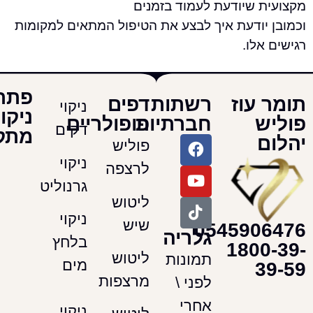
 שיודעת לעמוד בזמנים
יודעת איך לבצע את הטיפול המתאים למקומות
לו.
פתרונות
עוז
רשתות
דפים
ניקוי
ניקוי
חברתיות
פופולריים
דקים
מתקדמים
פוליש
ניקוי
לרצפה
גרנוליט
ליטוש
ניקוי
שיש
054590
גלריה
בלחץ
180
ליטוש
תמונות
מים
מרצפות
לפני \
אחרי
ניקוי