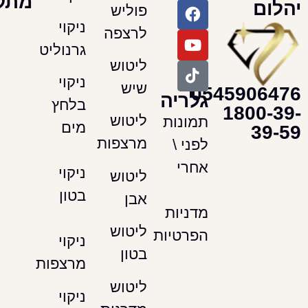
מתקדמים
פוליש
ניקוי
לרצפה
גרנוליט
ליטוש
ניקוי
שיש
054590
גלריה
בלחץ
180
ליטוש
תמונות
מים
מרצפות
לפני \
אחרי
ניקוי
ליטוש
בטון
אבן
מדניות
ליטוש
הפרטיות
ניקוי
בטון
מרצפות
ליטוש
ניקוי