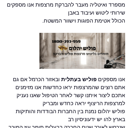
איטליה מעבר להברקת מרצפות אנו מספקים
יטוש ועיבוד באבן
טימת הפוגות וישוור המשטח.
קים
פוליש בעתלית
ובאזור הכרמל אם גם
ים שהמרצפות יראו כחדשות אנו מזימנים
ור איתנו קשר לאחר הטיפול שאנו נעניק
 הריצוף יראה כחדש ומבריק
לום נמנת בין החברות הבודדות והותיקות
 יש ידעוניסיון רב
אורך שנים החברה בבעלות תומר עוז המוכר