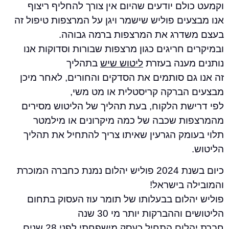
לם יודעים שהיום אין צורך להחליף ריצוף
ים פוליש שישמר ויגן על המרצפות טיפול זה
דרג את המרצפות ברמה גבוהה.
 חריגים כגון מרצפות שבורות וסדוקות אנו
מענה בעזרת
ליטוש שיש
בתהליך
גם סותמים את הסדקים והחורים, לאחר מיכן
הברקה קריסטלית או מט משי,
שת הלקוח, בעת תהליך של הליטוש מסירים
ת שכבה של כמה מיקרונים או מילמטר
ומק הגרעין שאיתו צריך להתחיל את תהליך
כיום בשנת 2024 פוליש יהלום נמנת כחברה המוכרת
ה בישראל!
הלום בבעלותו של תומר עוז העסוק בתחום
וההברקות יותר מי 30 שנה
חברת יהלום התחיל כעסק מישפחתי לפני 28 שנים