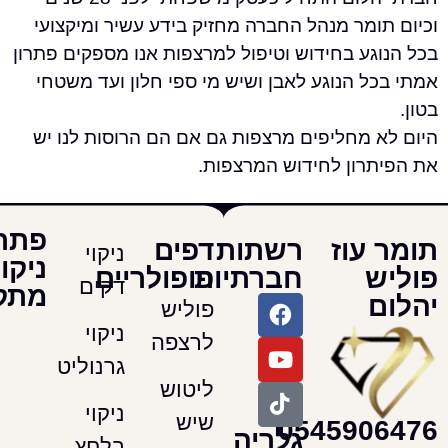
מר מנהל החברה מחזיק בידע עשיר ומיקצועי
ע בחידוש וטיפול למרצפות אנו מספקים פתרון
 הנוגע לאבן ושיש מי ספי חלון ועד משטחי
 מחליפים מרצפות גם אם הם הרוסות לנו יש
רון לחידוש המרצפות.
פתרונות
עוז
רשתות
דפים
ניקוי
ניקוי
חברתיות
פופולריים
דקים
מתקדמים
פוליש
ניקוי
לרצפה
גרנוליט
ליטוש
ניקוי
שיש
054590
גלריה
בלחץ