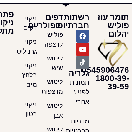
פתרונות
עוז
רשתות
דפים
ניקוי
ניקוי
חברתיות
פופולריים
דקים
מתקדמים
פוליש
ניקוי
לרצפה
גרנוליט
ליטוש
ניקוי
שיש
054590
גלריה
בלחץ
180
ליטוש
תמונות
מים
מרצפות
לפני \
אחרי
ניקוי
ליטוש
בטון
אבן
מדניות
ליטוש
הפרטיות