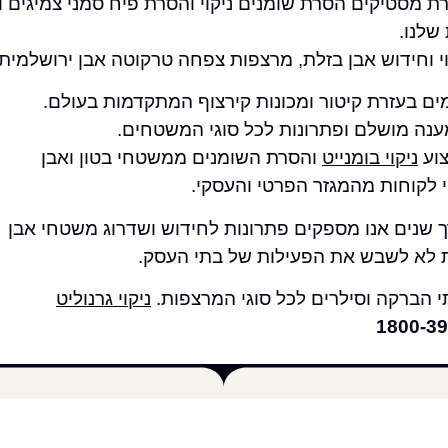
ת מסטיקים הסרת שומנים ניקוי והסרת פיח סמני צמיגים וע
שלנו.
קוי וחידוש אבן בזלת, מרצפות צפחה טרקוטה אבן ירושלמית 
מים בעזרת קיטור ומכונות קירצוף המתקדמות בעולם.
ענה מושלם ופתרונות לכל סוגי המשטחים.
צוע
ניקוי בומנייט
והסרת השומנים ממשטחי בטון ואבן
פי לקוחות מהמגזר הפרטי והעסקי.
שנים אנו מספקים פתרונות לחידוש ושדרוג משטחי אבן
 לא לשבש את הפעילות של בתי העסק.
י הברקה וסילרים לכל סוגי המרצפות.
ניקוי גרנוליט
1800-39
יות
דפים פופולריים
ניקוי דקים
פוליש לרצפה
ניקוי גרנוליט