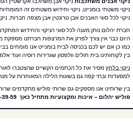
ניקוי אבנים משתלבות
ניקוי אבן משתלבו אקרשטיין הסר
ניקוי משטחי בומנייט, ניקוי וחידוש משטחים זה המומחיות 
ניקוי לכל סוגי האבנים אבן טרונטין אבן מצפה חברות, ני
חברת יהלום נותן מענה לכל סוגי הניקוי והחידוש המתקד
היום כבר אין צורך לפרק את המרצפות חברתנו מספקת מ
כמו כן אם יש לכם בכניסה לבית בומנייט אנו מומחים בבי
בין לקוחותינו בית חולים וולפסון שגרירות רוסיה ועוד אל
ניקוי בלחץ
מסיר את כל הכתמים הקשיים שהצטברו לאורך 
למסעדות ובתי קפה גם בשעות הלילה המאוחרות על מנת
בין שרותינו אנו מספקים גם שרותי פוליש מתקדמים שרות
פוליש יהלום – איכות ומקצועיות מתחיל כאן
!
-39-59
תומר עוז פוליש
רשתות חברת
יהלום