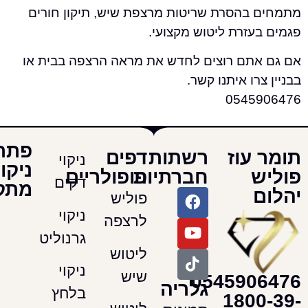
בהסרת שריטות מרצפת שיש, תיקון חורים
עזרת ליטוש מקצועי.
תם רוצים לחדש את מראה הרצפה בבית או
רו איתנו קשר.
0545
פתרונות
עוז
רשתות
דפים
ניקוי
ניקוי
חברתיות
פופולריים
דקים
מתקדמים
פוליש
ניקוי
לרצפה
גרנוליט
ליטוש
ניקוי
שיש
054590
גלריה
בלחץ
180