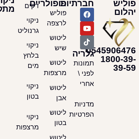
ניקוי
חברתיות
פופולריים
דקים
מתקדמים
פוליש
ניקוי
לרצפה
גרנוליט
ליטוש
ניקוי
שיש
054590
גלריה
בלחץ
180
ליטוש
תמונות
מים
מרצפות
לפני \
אחרי
ניקוי
ליטוש
בטון
אבן
מדניות
ליטוש
הפרטיות
ניקוי
בטון
מרצפות
ליטוש