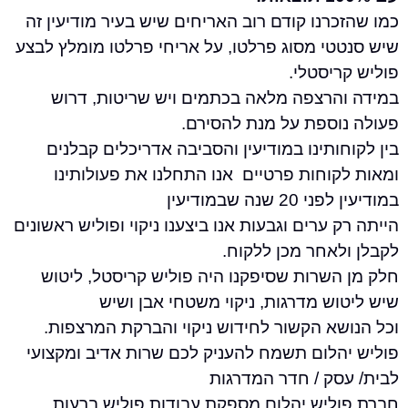
רנו קודם רוב האריחים שיש בעיר מודיעין זה
טי מסוג פרלטו, על אריחי פרלטו מומלץ לבצע
יסטלי.
הרצפה מלאה בכתמים ויש שריטות, דרוש
וספת על מנת להסירם.
ותינו במודיעין והסביבה אדריכלים קבלנים
וחות פרטיים אנו התחלנו את פעולותינו
שנה שבמודיעין
 ערים וגבעות אנו ביצענו ניקוי ופוליש ראשונים
אחר מכן ללקוח.
השרות שסיפקנו היה פוליש קריסטל, ליטוש
ש מדרגות, ניקוי משטחי אבן ושיש
שא הקשור לחידוש ניקוי והברקת המרצפות.
הלום תשמח להעניק לכם שרות אדיב ומקצועי
סק / חדר המדרגות
ליש יהלום מספקת עבודות פוליש ברעות