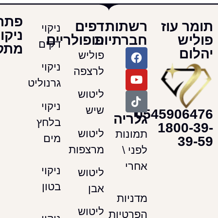
פתרונות
עוז
רשתות
דפים
ניקוי
ניקוי
חברתיות
פופולריים
דקים
מתקדמים
פוליש
ניקוי
לרצפה
גרנוליט
ליטוש
ניקוי
שיש
054590
גלריה
בלחץ
180
ליטוש
תמונות
מים
מרצפות
לפני \
אחרי
ניקוי
ליטוש
בטון
אבן
מדניות
ליטוש
הפרטיות